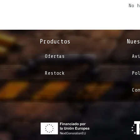
No h
Productos
Nue
Ofertas
Av
Restock
Po
Co