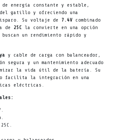
 de energía constante y estable,
del gatillo y ofreciendo una
disparo. Su voltaje de
7.4V
combinado
ga de
25C
la convierte en una opción
 buscan un rendimiento rápido y
ya
y cable de carga con balanceador,
ón segura y un mantenimiento adecuado
mizar la vida útil de la batería. Su
o facilita la integración en una
icas eléctricas.
ales:
V.
h.
 25C.