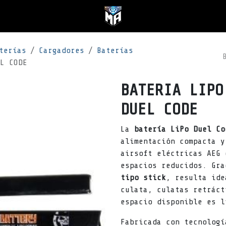
terías
Cargadores
Baterías
L CODE
BATERIA LIPO
DUEL CODE
La
batería LiPo Duel Co
alimentación compacta y
airsoft eléctricas AEG 
espacios reducidos. Gr
tipo stick
, resulta ide
culata, culatas retráct
espacio disponible es l
Fabricada con tecnolog