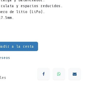
 carga y balanceador.
 culata y espacios reducidos.
mero de litio (LiPo).
x7.5mm.
adir a la cesta
eseos
les
s