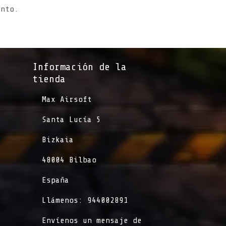
ento.
Información de la
tienda​
​Max Airsoft
​Santa Lucía 5
​Bizkaia
​48004 Bilbao
​España
​Llámenos: 944002891
​Envíenos un mensaje de