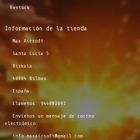
Restock
Información de la tienda​
​Max Airsoft
​Santa Lucía 5
​Bizkaia
​48004 Bilbao
​España
​Llámenos: 944002891
​Envíenos un mensaje de correo
electrónico:
info.maxairsoft@gmail.com