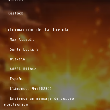
Restock
Información de la tienda​
​Max Airsoft
​Santa Lucía 5
​Bizkaia
​48004 Bilbao
​España
​Llámenos: 944002891
​Envíenos un mensaje de correo
electrónico: