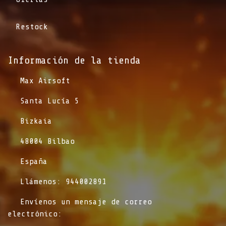
Restock
Información de la tienda​
​Max Airsoft
​Santa Lucía 5
​Bizkaia
​48004 Bilbao
​España
​Llámenos: 944002891
​Envíenos un mensaje de correo
electrónico: