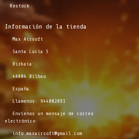
Restock
Información de la tienda​
​Max Airsoft
​Santa Lucía 5
​Bizkaia
​48004 Bilbao
​España
​Llámenos: 944002891
​Envíenos un mensaje de correo
electrónico:
info.maxairsoft@gmail.com