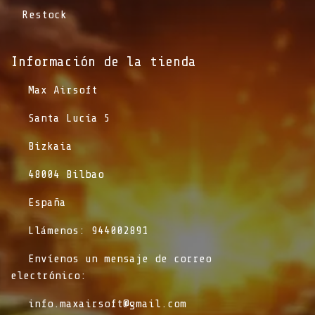
Restock
Información de la tienda​
​Max Airsoft
​Santa Lucía 5
​Bizkaia
​48004 Bilbao
​España
​Llámenos: 944002891
​Envíenos un mensaje de correo
electrónico:
info.maxairsoft@gmail.com