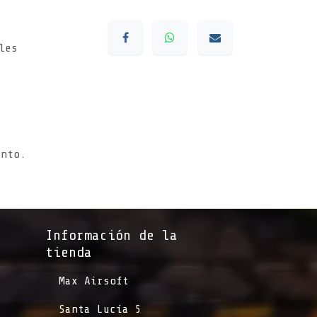
les
s
ento.
Información de la
tienda​
​Max Airsoft
​Santa Lucía 5