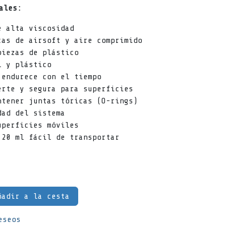
ales:
e alta viscosidad
cas de airsoft y aire comprimido
piezas de plástico
l y plástico
 endurece con el tiempo
erte y segura para superficies
ntener juntas tóricas (O-rings)
dad del sistema
uperficies móviles
 20 ml fácil de transportar
adir a la cesta
eseos