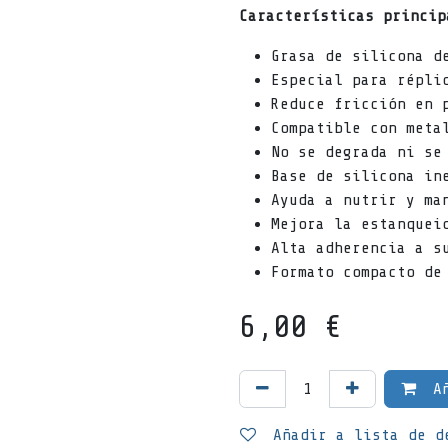
Características princip
Grasa de silicona d
Especial para répli
Reduce fricción en 
Compatible con meta
No se degrada ni se
Base de silicona in
Ayuda a nutrir y ma
Mejora la estanquei
Alta adherencia a s
Formato compacto de
6,00
€
Añ
Añadir a lista de d