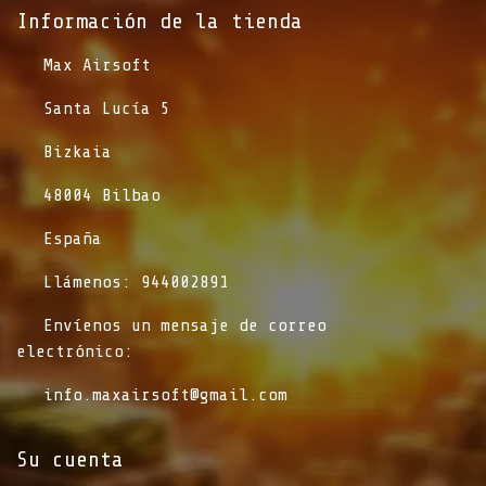
Información de la tienda​
​Max Airsoft
​Santa Lucía 5
​Bizkaia
​48004 Bilbao
​España
​Llámenos: 944002891
​Envíenos un mensaje de correo
electrónico:
info.maxairsoft@gmail.com
Su cuenta