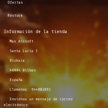
Ofertas
Restock
Información de la tienda​
​Max Airsoft
​Santa Lucía 5
​Bizkaia
​48004 Bilbao
​España
​Llámenos: 944002891
​Envíenos un mensaje de correo
electrónico: