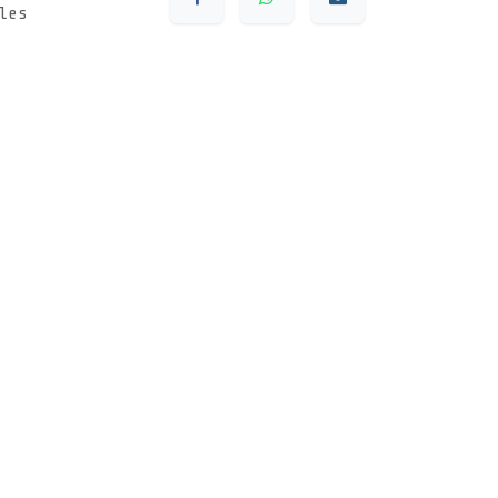
les
s