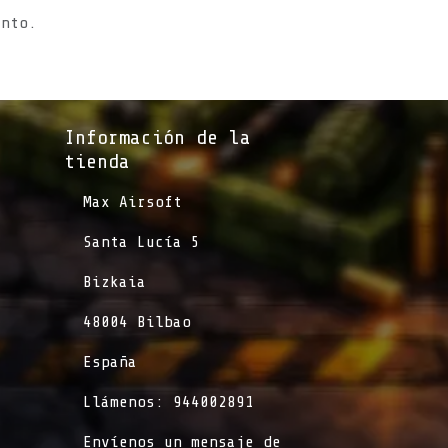
ento.
Información de la
tienda​
​Max Airsoft
​Santa Lucía 5
​Bizkaia
​48004 Bilbao
​España
​Llámenos: 944002891
​Envíenos un mensaje de