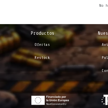
No h
Productos
Nue
Ofertas
Av
Restock
Po
Co