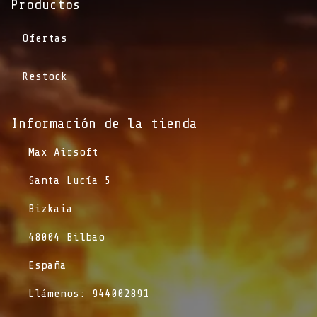
Productos
Ofertas
Restock
Información de la tienda​
​Max Airsoft
​Santa Lucía 5
​Bizkaia
​48004 Bilbao
​España
​Llámenos: 944002891