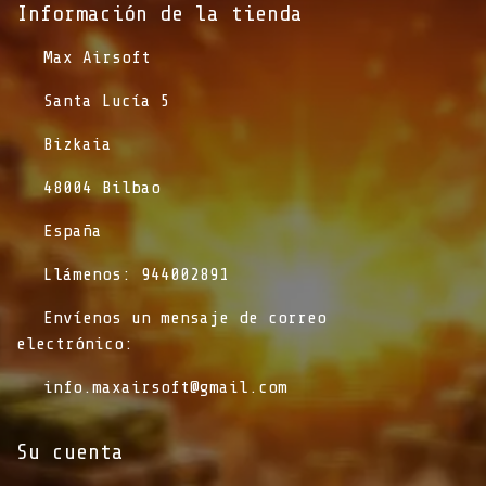
Información de la tienda​
​Max Airsoft
​Santa Lucía 5
​Bizkaia
​48004 Bilbao
​España
​Llámenos: 944002891
​Envíenos un mensaje de correo
electrónico:
info.maxairsoft@gmail.com
Su cuenta