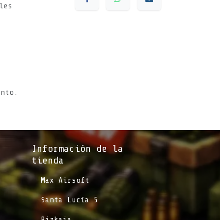
les
s
ento.
Información de la
tienda​
​Max Airsoft
​Santa Lucía 5
​Bizkaia