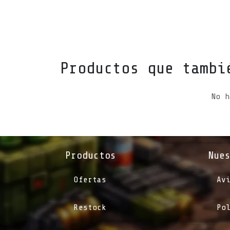
Productos que tambi
No h
Productos
Nue
Ofertas
Av
Restock
Po