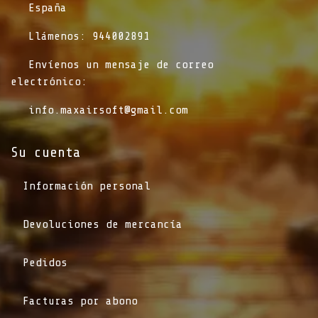
​España
​Llámenos: 944002891
​Envíenos un mensaje de correo
electrónico:
info.maxairsoft@gmail.com
Su cuenta
Información personal
Devoluciones de mercancía
Pedidos
Facturas por abono