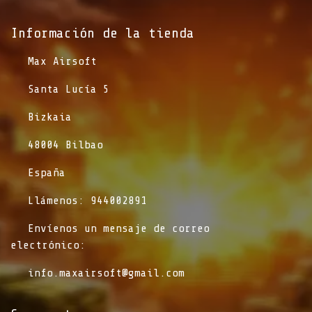
Información de la tienda​
​Max Airsoft
​Santa Lucía 5
​Bizkaia
​48004 Bilbao
​España
​Llámenos: 944002891
​Envíenos un mensaje de correo
electrónico:
info.maxairsoft@gmail.com