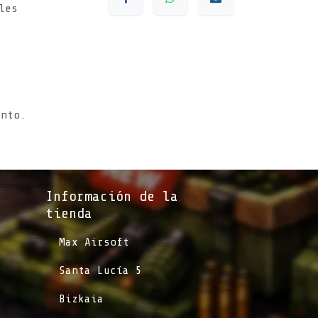
les
s
ento.
Información de la
tienda​
​Max Airsoft
​Santa Lucía 5
​Bizkaia