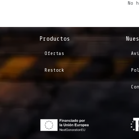
No h
Productos
Nue
Ofertas
Av
Restock
Po
Co