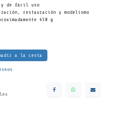
 y de fácil uso
ización, restauración y modelismo
proximadamente 450 g
adir a la cesta
eseos
les
s