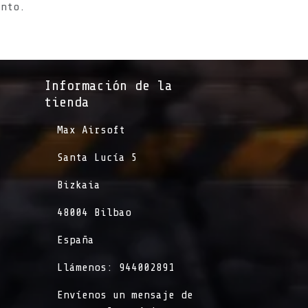
ento.
Información de la
tienda​
​Max Airsoft
​Santa Lucía 5
​Bizkaia
​48004 Bilbao
​España
​Llámenos: 944002891
​Envíenos un mensaje de