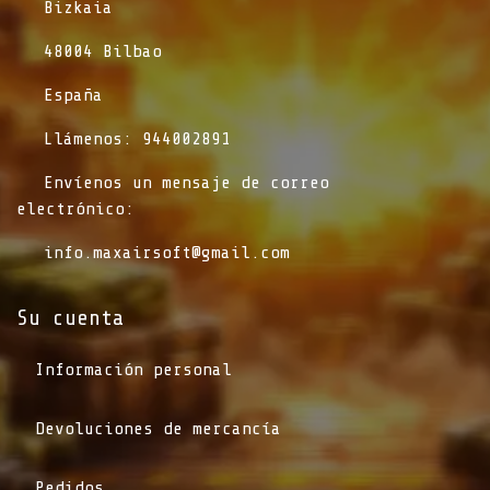
​Bizkaia
​48004 Bilbao
​España
​Llámenos: 944002891
​Envíenos un mensaje de correo
electrónico:
info.maxairsoft@gmail.com
Su cuenta
Información personal
Devoluciones de mercancía
Pedidos