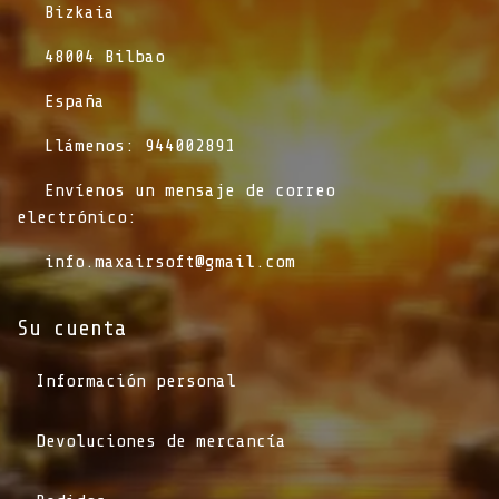
​Bizkaia
​48004 Bilbao
​España
​Llámenos: 944002891
​Envíenos un mensaje de correo
electrónico:
info.maxairsoft@gmail.com
Su cuenta
Información personal
Devoluciones de mercancía