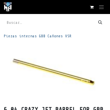
Ir al contenido
Piezas internas
GBB
Cañones VSR
6.04 CRAZY JET BARREL FOR GBB