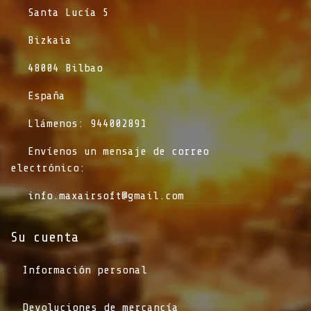
​Santa Lucía 5
​Bizkaia
​48004 Bilbao
​España
​Llámenos: 944002891
​Envíenos un mensaje de correo
electrónico:
info.maxairsoft@gmail.com
Su cuenta
Información personal
Devoluciones de mercancía